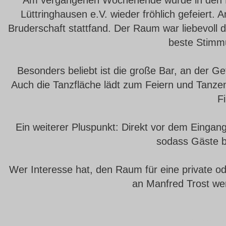
Am vergangenen Wochenende wurde in den R
Lüttringhausen e.V. wieder fröhlich gefeiert. 
Bruderschaft stattfand. Der Raum war liebevoll 
beste Stimm
Besonders beliebt ist die große Bar, an der 
Auch die Tanzfläche lädt zum Feiern und Tanzen
F
Ein weiterer Pluspunkt: Direkt vor dem Eingan
sodass Gäste 
Wer Interesse hat, den Raum für eine private od
an Manfred Trost we
Schützenbruderschaf