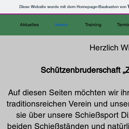
Diese Website wurde mit dem Homepage-Baukasten von
Aktuelles
Verein
Training
Termi
Herzlich W
Schützenbruderschaft „Z
Auf diesen Seiten möchten wir ih
traditionsreichen Verein und unser
sie über unsere Schießsport D
beiden Schießständen und natürli