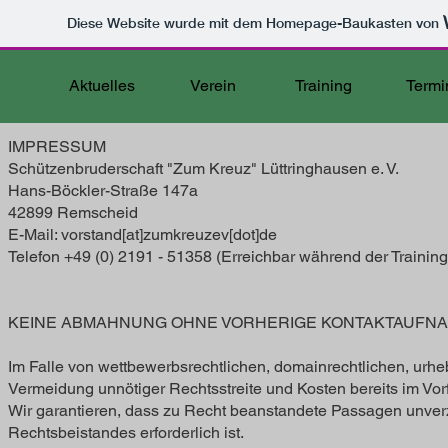
Diese Website wurde mit dem Homepage-Baukasten von
Aktuelles
Verein
Training
Termi
IMPRESSUM
Schützenbruderschaft "Zum Kreuz" Lüttringhausen e. V.
Hans-Böckler-Straße 147a
42899 Remscheid
E-Mail: vorstand[at]zumkreuzev[dot]de
Telefon +49 (0) 2191 - 51358 (Erreichbar während der Trainin
KEINE ABMAHNUNG OHNE VORHERIGE KONTAKTAUFN
Im Falle von wettbewerbsrechtlichen, domainrechtlichen, urheb
Vermeidung unnötiger Rechtsstreite und Kosten bereits im Vorf
Wir garantieren, dass zu Recht beanstandete Passagen unverzü
Rechtsbeistandes erforderlich ist.