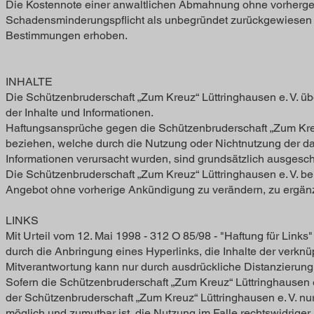
Die Kostennote einer anwaltlichen Abmahnung ohne vorherge
Schadensminderungspflicht als unbegründet zurückgewiesen
Bestimmungen erhoben.
INHALTE
Die Schützenbruderschaft „Zum Kreuz“ Lüttringhausen e. V. über
der Inhalte und Informationen.
Haftungsansprüche gegen die Schützenbruderschaft „Zum Kreuz“
beziehen, welche durch die Nutzung oder Nichtnutzung der da
Informationen verursacht wurden, sind grundsätzlich ausgesc
Die Schützenbruderschaft „Zum Kreuz“ Lüttringhausen e. V. beh
Angebot ohne vorherige Ankündigung zu verändern, zu ergänze
LINKS
Mit Urteil vom 12. Mai 1998 - 312 O 85/98 - "Haftung für Link
durch die Anbringung eines Hyperlinks, die Inhalte der verkn
Mitverantwortung kann nur durch ausdrückliche Distanzierung
Sofern die Schützenbruderschaft „Zum Kreuz“ Lüttringhausen e. V
der Schützenbruderschaft „Zum Kreuz“ Lüttringhausen e. V. nu
möglich und zumutbar ist, die Nutzung im Falle rechtswidriger 